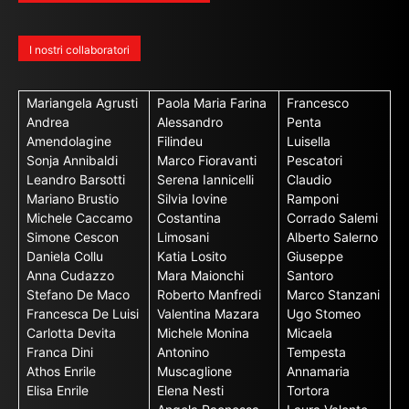
I nostri collaboratori
Mariangela Agrusti
Paola Maria Farina
Francesco
Andrea
Alessandro
Penta
Amendolagine
Filindeu
Luisella
Sonja Annibaldi
Marco Fioravanti
Pescatori
Leandro Barsotti
Serena Iannicelli
Claudio
Mariano Brustio
Silvia Iovine
Ramponi
Michele Caccamo
Costantina
Corrado Salemi
Simone Cescon
Limosani
Alberto Salerno
Daniela Collu
Katia Losito
Giuseppe
Anna Cudazzo
Mara Maionchi
Santoro
Stefano De Maco
Roberto Manfredi
Marco Stanzani
Francesca De Luisi
Valentina Mazara
Ugo Stomeo
Carlotta Devita
Michele Monina
Micaela
Franca Dini
Antonino
Tempesta
Athos Enrile
Muscaglione
Annamaria
Elisa Enrile
Elena Nesti
Tortora