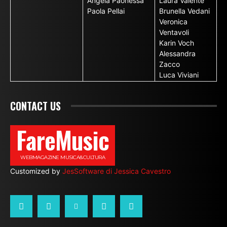
Angela Paonessa
Laura Valente
Paola Pellai
Brunella Vedani
Veronica
Ventavoli
Karin Voch
Alessandra
Zacco
Luca Viviani
CONTACT US
FareMusic
WEBMAGAZINE MUSICA&CULTURA
Customized by
JesSoftware di Jessica Cavestro