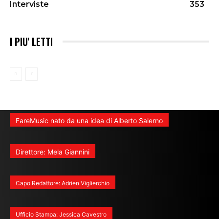
Interviste
353
I PIU' LETTI
FareMusic nato da una idea di Alberto Salerno
Direttore: Mela Giannini
Capo Redattore: Adrien Viglierchio
Ufficio Stampa: Jessica Cavestro