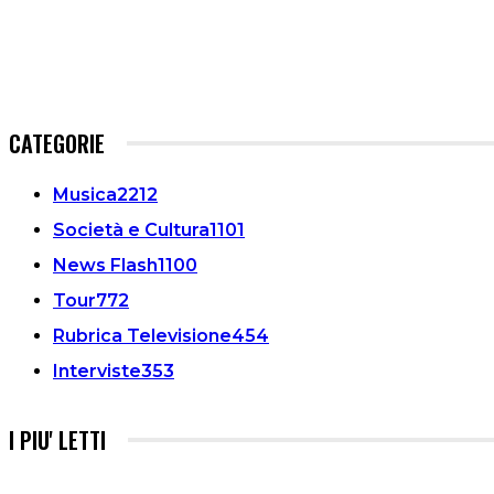
CATEGORIE
Musica
2212
Società e Cultura
1101
News Flash
1100
Tour
772
Rubrica Televisione
454
Interviste
353
I PIU' LETTI