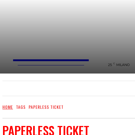
FareMusic
WEBMAGAZINE MUSICA&CULTURA
C
25
MILANO
SANREMO 2025
MUSICA
NEWS FLASH
HOME
TAGS
PAPERLESS TICKET
PAPERLESS TICKET