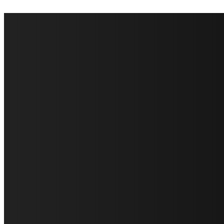
FareMusic nato da una idea di Alberto Salerno
Direttore: Mela Giannini
Capo Redattore: Adrien Viglierchio
Ufficio Stampa: Jessica Cavestro
I nostri collaboratori
Mariangela Agrusti
Paola Maria Farina
Francesco Penta
Andrea Amendolagine
Alessandro Filindeu
Luisella Pescatori
Sonja Annibaldi
Marco Fioravanti
Claudio Ramponi
Leandro Barsotti
Serena Iannicelli
Corrado Salemi
Mariano Brustio
Silvia Iovine
Alberto Salerno
Michele Caccamo
Costantina Limosani
Giuseppe Santoro
Simone Cescon
Katia Losito
Marco Stanzani
Daniela Collu
Mara Maionchi
Ugo Stomeo
Anna Cudazzo
Roberto Manfredi
Micaela Tempesta
Stefano De Maco
Valentina Mazara
Annamaria Tortora
Francesca De Luisi
Michele Monina
Laura Valente
Carlotta Devita
Antonino Muscaglione
Brunella Vedani