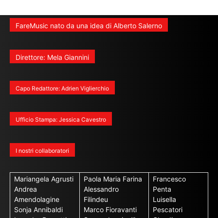
FareMusic nato da una idea di Alberto Salerno
Direttore: Mela Giannini
Capo Redattore: Adrien Viglierchio
Ufficio Stampa: Jessica Cavestro
I nostri collaboratori
Mariangela Agrusti
Paola Maria Farina
Francesco
Andrea
Alessandro
Penta
Amendolagine
Filindeu
Luisella
Sonja Annibaldi
Marco Fioravanti
Pescatori