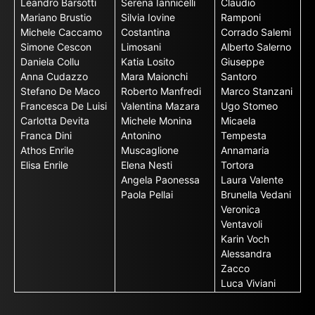
Leandro Barsotti
Serena Iannicelli
Claudio
Mariano Brustio
Silvia Iovine
Ramponi
Michele Caccamo
Costantina
Corrado Salemi
Simone Cescon
Limosani
Alberto Salerno
Daniela Collu
Katia Losito
Giuseppe
Anna Cudazzo
Mara Maionchi
Santoro
Stefano De Maco
Roberto Manfredi
Marco Stanzani
Francesca De Luisi
Valentina Mazara
Ugo Stomeo
Carlotta Devita
Michele Monina
Micaela
Franca Dini
Antonino
Tempesta
Athos Enrile
Muscaglione
Annamaria
Elisa Enrile
Elena Nesti
Tortora
Angela Paonessa
Laura Valente
Paola Pellai
Brunella Vedani
Veronica
Ventavoli
Karin Voch
Alessandra
Zacco
Luca Viviani