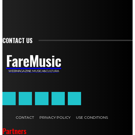
Francesca De Luisi
Michele Monina
Laura Valente
Carlotta Devita
Antonino Muscaglione
Brunella Vedani
Franca Dini
Elena Nesti
Veronica Ventavoli
Athos Enrile
Angela Paonessa
Karin Voch
Elisa Enrile
Paola Pellai
Alessandra Zacco
Luca Viviani
CONTACT US
FareMusic
WEBMAGAZINE MUSICA&CULTURA
Customized by
JesSoftware di Jessica Cavestro
CONTACT
PRIVACY POLICY
USE CONDITIONS
Partners