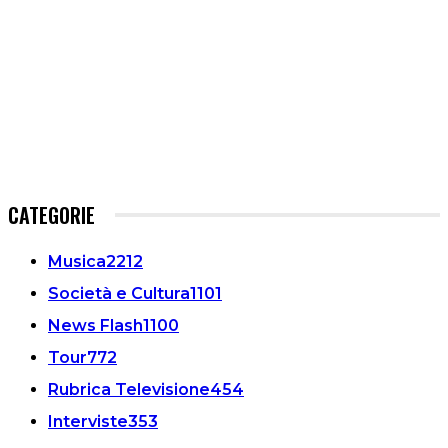
CATEGORIE
Musica
2212
Società e Cultura
1101
News Flash
1100
Tour
772
Rubrica Televisione
454
Interviste
353