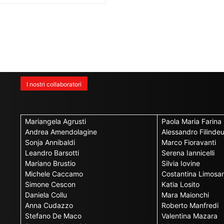
I nostri collaboratori
Mariangela Agrusti
Paola Maria Farina
Andrea Amendolagine
Alessandro Filinde
Sonja Annibaldi
Marco Fioravanti
Leandro Barsotti
Serena Iannicelli
Mariano Brustio
Silvia Iovine
Michele Caccamo
Costantina Limosan
Simone Cescon
Katia Losito
Daniela Collu
Mara Maionchi
Anna Cudazzo
Roberto Manfredi
Stefano De Maco
Valentina Mazara