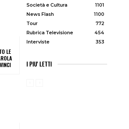
Società e Cultura
1101
News Flash
1100
Tour
772
Rubrica Televisione
454
Interviste
353
TO LE
AROLA
I PIU' LETTI
VINCI