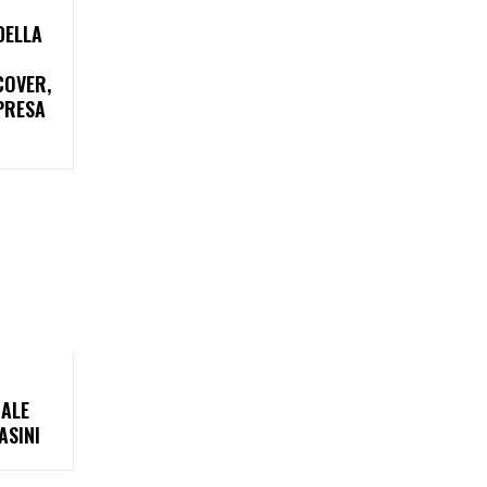
DELLA
COVER,
RPRESA
MALE
ASINI