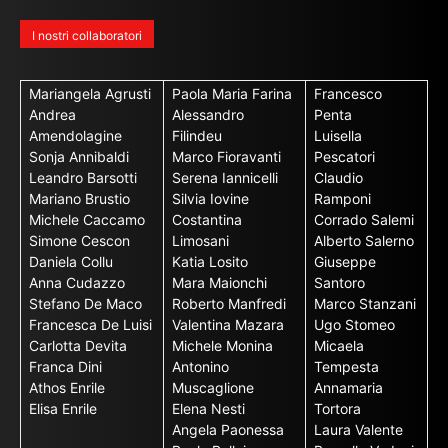
I nostri collaboratori
Mariangela Agrusti
Paola Maria Farina
Francesco
Andrea
Alessandro
Penta
Amendolagine
Filindeu
Luisella
Sonja Annibaldi
Marco Fioravanti
Pescatori
Leandro Barsotti
Serena Iannicelli
Claudio
Mariano Brustio
Silvia Iovine
Ramponi
Michele Caccamo
Costantina
Corrado Salemi
Simone Cescon
Limosani
Alberto Salerno
Daniela Collu
Katia Losito
Giuseppe
Anna Cudazzo
Mara Maionchi
Santoro
Stefano De Maco
Roberto Manfredi
Marco Stanzani
Francesca De Luisi
Valentina Mazara
Ugo Stomeo
Carlotta Devita
Michele Monina
Micaela
Franca Dini
Antonino
Tempesta
Athos Enrile
Muscaglione
Annamaria
Elisa Enrile
Elena Nesti
Tortora
Angela Paonessa
Laura Valente