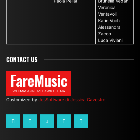
Paola Pellai
Brunella Vedani
Veronica
Ventavoli
Karin Voch
Alessandra
Zacco
Luca Viviani
CONTACT US
FareMusic
WEBMAGAZINE MUSICA&CULTURA
Customized by
JesSoftware di Jessica Cavestro