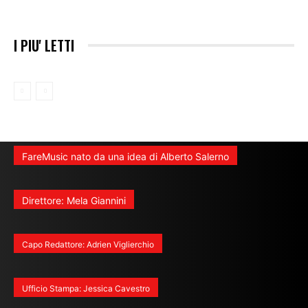
I PIU' LETTI
FareMusic nato da una idea di Alberto Salerno
Direttore: Mela Giannini
Capo Redattore: Adrien Viglierchio
Ufficio Stampa: Jessica Cavestro