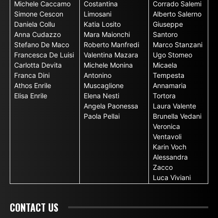
Michele Caccamo
Costantina
Corrado Salemi
Simone Cescon
Limosani
Alberto Salerno
Daniela Collu
Katia Losito
Giuseppe
Anna Cudazzo
Mara Maionchi
Santoro
Stefano De Maco
Roberto Manfredi
Marco Stanzani
Francesca De Luisi
Valentina Mazara
Ugo Stomeo
Carlotta Devita
Michele Monina
Micaela
Franca Dini
Antonino
Tempesta
Athos Enrile
Muscaglione
Annamaria
Elisa Enrile
Elena Nesti
Tortora
Angela Paonessa
Laura Valente
Paola Pellai
Brunella Vedani
Veronica
Ventavoli
Karin Voch
Alessandra
Zacco
Luca Viviani
CONTACT US