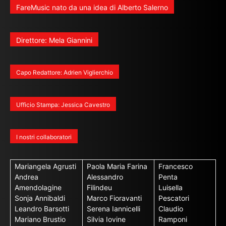
FareMusic nato da una idea di Alberto Salerno
Direttore: Mela Giannini
Capo Redattore: Adrien Viglierchio
Ufficio Stampa: Jessica Cavestro
I nostri collaboratori
Mariangela Agrusti
Paola Maria Farina
Francesco
Andrea
Alessandro
Penta
Amendolagine
Filindeu
Luisella
Sonja Annibaldi
Marco Fioravanti
Pescatori
Leandro Barsotti
Serena Iannicelli
Claudio
Mariano Brustio
Silvia Iovine
Ramponi