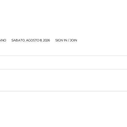
ANO
SABATO, AGOSTO 8, 2026
SIGN IN / JOIN
RECENSIONI
ZONA GIOVANI
TOUR
SOCI