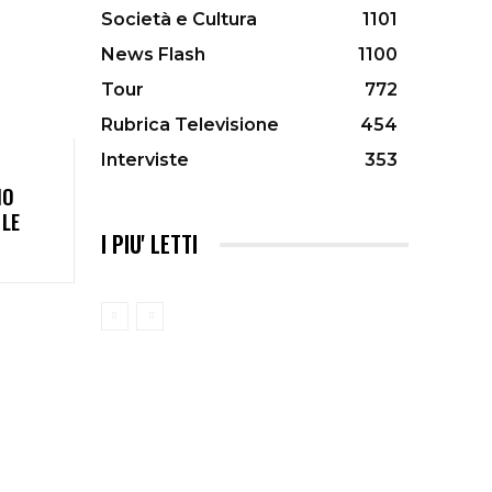
Società e Cultura
1101
News Flash
1100
Tour
772
Rubrica Televisione
454
Interviste
353
IO
 LE
I PIU' LETTI