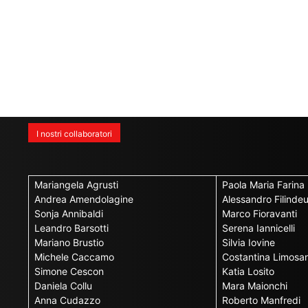
I nostri collaboratori
Mariangela Agrusti
Paola Maria Farina
Andrea Amendolagine
Alessandro Filinde
Sonja Annibaldi
Marco Fioravanti
Leandro Barsotti
Serena Iannicelli
Mariano Brustio
Silvia Iovine
Michele Caccamo
Costantina Limosan
Simone Cescon
Katia Losito
Daniela Collu
Mara Maionchi
Anna Cudazzo
Roberto Manfredi