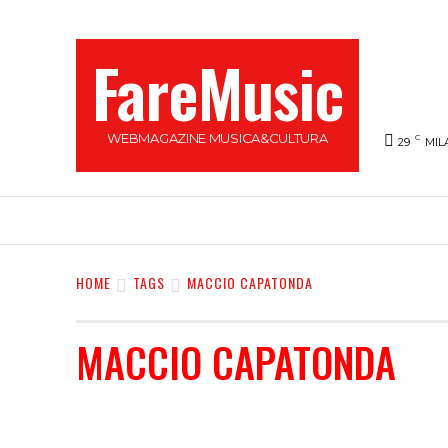
FareMusic
WEBMAGAZINE MUSICA&CULTURA
C
29
MIL
SANREMO 2025
MUSICA
NEWS FLASH
HOME
TAGS
MACCIO CAPATONDA
MACCIO CAPATONDA