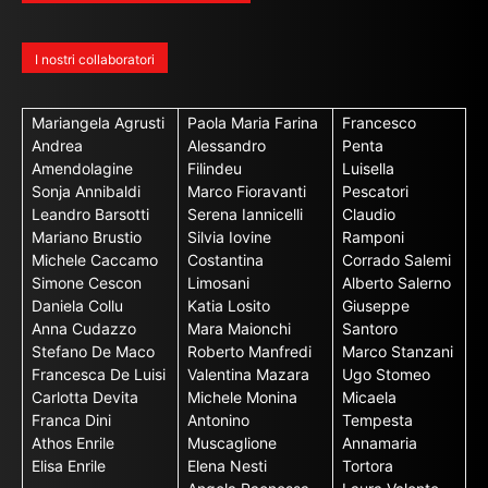
I nostri collaboratori
Mariangela Agrusti
Paola Maria Farina
Francesco
Andrea
Alessandro
Penta
Amendolagine
Filindeu
Luisella
Sonja Annibaldi
Marco Fioravanti
Pescatori
Leandro Barsotti
Serena Iannicelli
Claudio
Mariano Brustio
Silvia Iovine
Ramponi
Michele Caccamo
Costantina
Corrado Salemi
Simone Cescon
Limosani
Alberto Salerno
Daniela Collu
Katia Losito
Giuseppe
Anna Cudazzo
Mara Maionchi
Santoro
Stefano De Maco
Roberto Manfredi
Marco Stanzani
Francesca De Luisi
Valentina Mazara
Ugo Stomeo
Carlotta Devita
Michele Monina
Micaela
Franca Dini
Antonino
Tempesta
Athos Enrile
Muscaglione
Annamaria
Elisa Enrile
Elena Nesti
Tortora