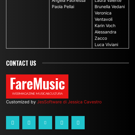
Angela Paonessa
Laura Valente
Paola Pellai
Brunella Vedani
Veronica
Ventavoli
Karin Voch
Alessandra
Zacco
Luca Viviani
CONTACT US
FareMusic
WEBMAGAZINE MUSICA&CULTURA
Customized by
JesSoftware di Jessica Cavestro