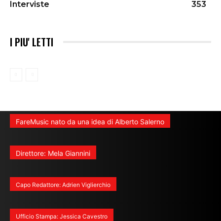
Interviste
353
I PIU' LETTI
FareMusic nato da una idea di Alberto Salerno
Direttore: Mela Giannini
Capo Redattore: Adrien Viglierchio
Ufficio Stampa: Jessica Cavestro