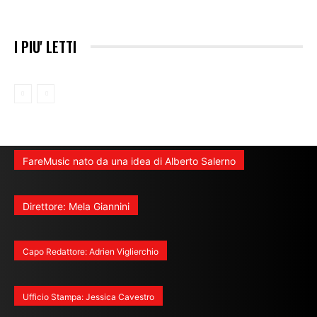
I PIU' LETTI
FareMusic nato da una idea di Alberto Salerno
Direttore: Mela Giannini
Capo Redattore: Adrien Viglierchio
Ufficio Stampa: Jessica Cavestro