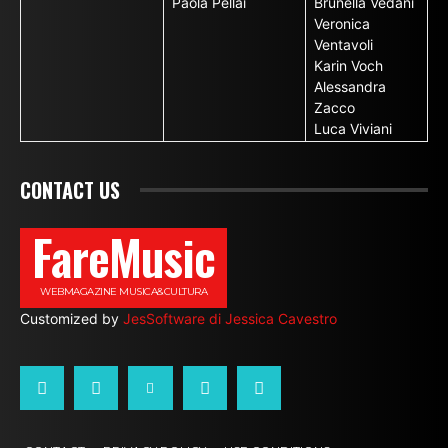
Paola Pellai
Brunella Vedani
Veronica
Ventavoli
Karin Voch
Alessandra
Zacco
Luca Viviani
CONTACT US
FareMusic
WEBMAGAZINE MUSICA&CULTURA
Customized by
JesSoftware di Jessica Cavestro