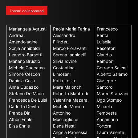
I nostri collaboratori
Mariangela Agrusti
Paola Maria Farina
Francesco
Andrea
Alessandro
Penta
Amendolagine
Filindeu
Luisella
Sonja Annibaldi
Marco Fioravanti
Pescatori
Leandro Barsotti
Serena Iannicelli
Claudio
Mariano Brustio
Silvia Iovine
Ramponi
Michele Caccamo
Costantina
Corrado Salemi
Simone Cescon
Limosani
Alberto Salerno
Daniela Collu
Katia Losito
Giuseppe
Anna Cudazzo
Mara Maionchi
Santoro
Stefano De Maco
Roberto Manfredi
Marco Stanzani
Francesca De Luisi
Valentina Mazara
Ugo Stomeo
Carlotta Devita
Michele Monina
Micaela
Franca Dini
Antonino
Tempesta
Athos Enrile
Muscaglione
Annamaria
Elisa Enrile
Elena Nesti
Tortora
Angela Paonessa
Laura Valente