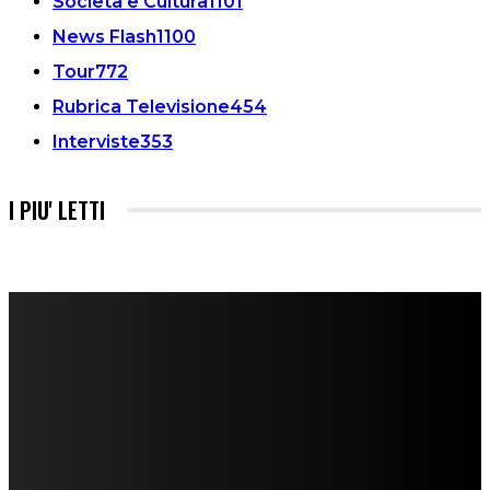
Società e Cultura
1101
News Flash
1100
Tour
772
Rubrica Televisione
454
Interviste
353
I PIU' LETTI
FareMusic nato da una idea di Alberto Salerno
Direttore: Mela Giannini
Capo Redattore: Adrien Viglierchio
Ufficio Stampa: Jessica Cavestro
I nostri collaboratori
Mariangela Agrusti
Paola Maria Farina
Francesco Penta