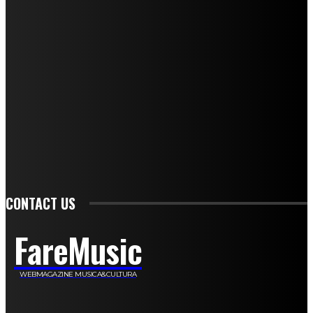
Andrea Amendolagine
Alessandro Filindeu
Luisella Pescatori
Sonja Annibaldi
Marco Fioravanti
Claudio Ramponi
Leandro Barsotti
Serena Iannicelli
Corrado Salemi
Mariano Brustio
Silvia Iovine
Alberto Salerno
Michele Caccamo
Costantina Limosani
Giuseppe Santoro
Simone Cescon
Katia Losito
Marco Stanzani
Daniela Collu
Mara Maionchi
Ugo Stomeo
Anna Cudazzo
Roberto Manfredi
Micaela Tempesta
Stefano De Maco
Valentina Mazara
Annamaria Tortora
Francesca De Luisi
Michele Monina
Laura Valente
Carlotta Devita
Antonino Muscaglione
Brunella Vedani
Franca Dini
Elena Nesti
Veronica Ventavoli
Athos Enrile
Angela Paonessa
Karin Voch
Elisa Enrile
Paola Pellai
Alessandra Zacco
Luca Viviani
CONTACT US
FareMusic
WEBMAGAZINE MUSICA&CULTURA
Customized by
JesSoftware di Jessica Cavestro