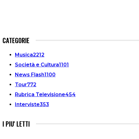
CATEGORIE
Musica
2212
Società e Cultura
1101
News Flash
1100
Tour
772
Rubrica Televisione
454
Interviste
353
I PIU' LETTI