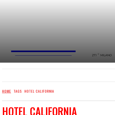
FareMusic
WEBMAGAZINE MUSICA&CULTURA
C
27.1
MILANO
SANREMO 2025
MUSICA
NEWS FLASH
HOME
TAGS
HOTEL CALIFORNIA
HOTEL CALIFORNIA