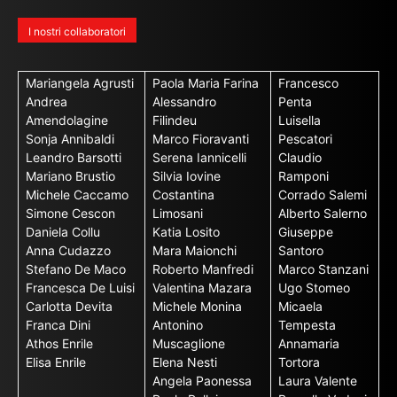
I nostri collaboratori
Mariangela Agrusti
Paola Maria Farina
Francesco
Andrea
Alessandro
Penta
Amendolagine
Filindeu
Luisella
Sonja Annibaldi
Marco Fioravanti
Pescatori
Leandro Barsotti
Serena Iannicelli
Claudio
Mariano Brustio
Silvia Iovine
Ramponi
Michele Caccamo
Costantina
Corrado Salemi
Simone Cescon
Limosani
Alberto Salerno
Daniela Collu
Katia Losito
Giuseppe
Anna Cudazzo
Mara Maionchi
Santoro
Stefano De Maco
Roberto Manfredi
Marco Stanzani
Francesca De Luisi
Valentina Mazara
Ugo Stomeo
Carlotta Devita
Michele Monina
Micaela
Franca Dini
Antonino
Tempesta
Athos Enrile
Muscaglione
Annamaria
Elisa Enrile
Elena Nesti
Tortora
Angela Paonessa
Laura Valente