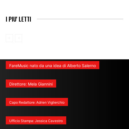
I PIU' LETTI
FareMusic nato da una idea di Alberto Salerno
Direttore: Mela Giannini
Capo Redattore: Adrien Viglierchio
Ufficio Stampa: Jessica Cavestro