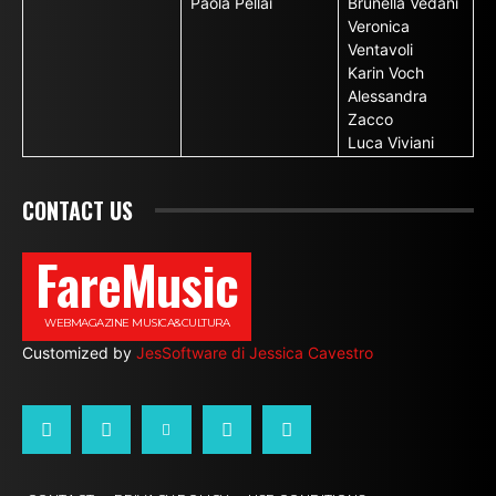
Paola Pellai
Brunella Vedani
Veronica
Ventavoli
Karin Voch
Alessandra
Zacco
Luca Viviani
CONTACT US
FareMusic
WEBMAGAZINE MUSICA&CULTURA
Customized by
JesSoftware di Jessica Cavestro