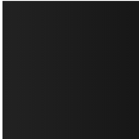
FareMusic nato da una idea di Alberto Salerno
Direttore: Mela Giannini
Capo Redattore: Adrien Viglierchio
Ufficio Stampa: Jessica Cavestro
I nostri collaboratori
Mariangela Agrusti
Paola Maria Farina
Francesco Penta
Andrea Amendolagine
Alessandro Filindeu
Luisella Pescatori
Sonja Annibaldi
Marco Fioravanti
Claudio Ramponi
Leandro Barsotti
Serena Iannicelli
Corrado Salemi
Mariano Brustio
Silvia Iovine
Alberto Salerno
Michele Caccamo
Costantina Limosani
Giuseppe Santoro
Simone Cescon
Katia Losito
Marco Stanzani
Daniela Collu
Mara Maionchi
Ugo Stomeo
Anna Cudazzo
Roberto Manfredi
Micaela Tempesta
Stefano De Maco
Valentina Mazara
Annamaria Tortora
Francesca De Luisi
Michele Monina
Laura Valente
Carlotta Devita
Antonino Muscaglione
Brunella Vedani
Franca Dini
Elena Nesti
Veronica Ventavoli