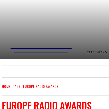
FareMusic
WEBMAGAZINE MUSICA&CULTURA
C
22.2
MILANO
SANREMO 2025
MUSICA
NEWS FLASH
HOME
TAGS
EUROPE RADIO AWARDS
EUROPE RADIO AWARDS