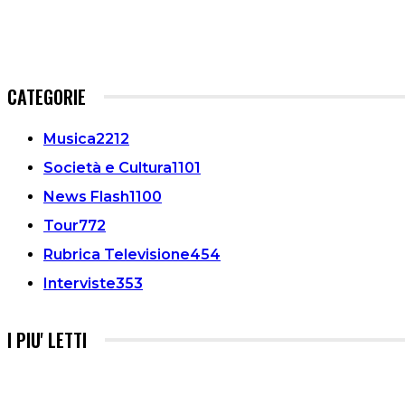
CATEGORIE
Musica
2212
Società e Cultura
1101
News Flash
1100
Tour
772
Rubrica Televisione
454
Interviste
353
I PIU' LETTI