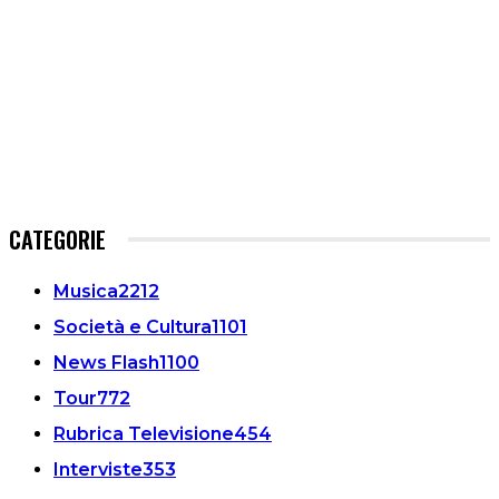
CATEGORIE
Musica
2212
Società e Cultura
1101
News Flash
1100
Tour
772
Rubrica Televisione
454
Interviste
353