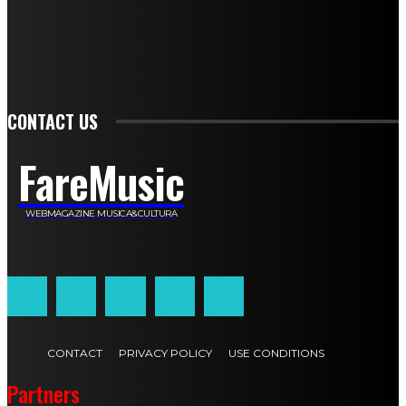
Francesca De Luisi
Michele Monina
Laura Valente
Carlotta Devita
Antonino Muscaglione
Brunella Vedani
Franca Dini
Elena Nesti
Veronica Ventavoli
Athos Enrile
Angela Paonessa
Karin Voch
Elisa Enrile
Paola Pellai
Alessandra Zacco
Luca Viviani
CONTACT US
FareMusic
WEBMAGAZINE MUSICA&CULTURA
Customized by
JesSoftware di Jessica Cavestro
CONTACT
PRIVACY POLICY
USE CONDITIONS
Partners