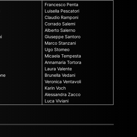
Francesco Penta
u
Luisella Pescatori
Claudio Ramponi
Corrado Salemi
Alberto Salerno
i
Giuseppe Santoro
Marco Stanzani
Ugo Stomeo
Micaela Tempesta
Annamaria Tortora
Laura Valente
one
Brunella Vedani
Veronica Ventavoli
Karin Voch
Alessandra Zacco
Luca Viviani