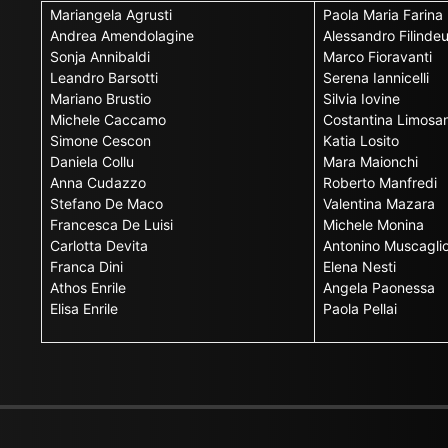
Mariangela Agrusti
Paola Maria Farina
Andrea Amendolagine
Alessandro Filinde
Sonja Annibaldi
Marco Fioravanti
Leandro Barsotti
Serena Iannicelli
Mariano Brustio
Silvia Iovine
Michele Caccamo
Costantina Limosan
Simone Cescon
Katia Losito
Daniela Collu
Mara Maionchi
Anna Cudazzo
Roberto Manfredi
Stefano De Maco
Valentina Mazara
Francesca De Luisi
Michele Monina
Carlotta Devita
Antonino Muscagli
Franca Dini
Elena Nesti
Athos Enrile
Angela Paonessa
Elisa Enrile
Paola Pellai