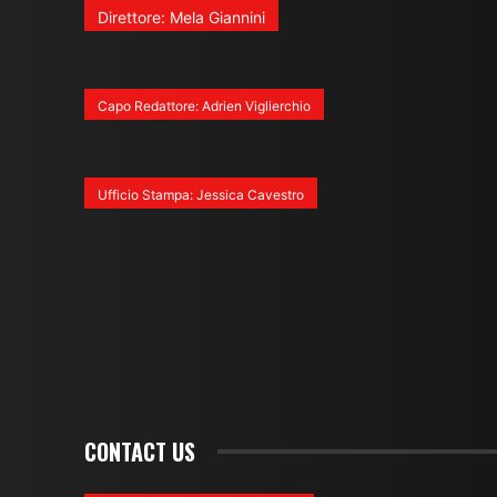
Direttore: Mela Giannini
Capo Redattore: Adrien Viglierchio
Ufficio Stampa: Jessica Cavestro
CONTACT US