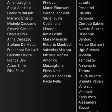
Amendolagine
Filindeu
Luisella
Sonja Annibaldi
Marco Fioravanti
Pescatori
Leandro Barsotti
Serena Iannicelli
Claudio
Mariano Brustio
Silvia Iovine
Ramponi
Michele Caccamo
Costantina
Corrado Salemi
Simone Cescon
Limosani
Alberto Salerno
Daniela Collu
Katia Losito
Giuseppe
Anna Cudazzo
Mara Maionchi
Santoro
Stefano De Maco
Roberto Manfredi
Marco Stanzani
Francesca De Luisi
Valentina Mazara
Ugo Stomeo
Carlotta Devita
Michele Monina
Micaela
Franca Dini
Antonino
Tempesta
Athos Enrile
Muscaglione
Annamaria
Elisa Enrile
Elena Nesti
Tortora
Angela Paonessa
Laura Valente
Paola Pellai
Brunella Vedani
Veronica
Ventavoli
Karin Voch
Alessandra
Zacco