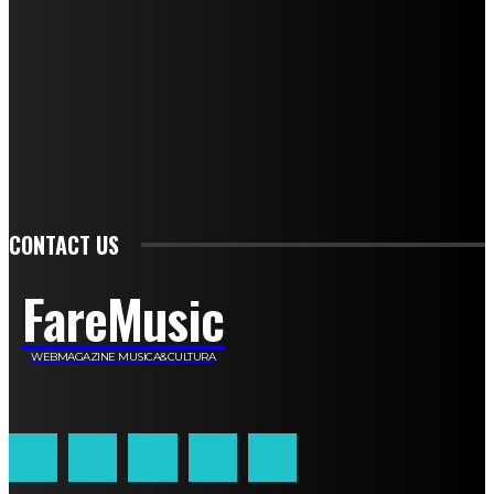
Michele Caccamo
Costantina Limosani
Giuseppe Santoro
Simone Cescon
Katia Losito
Marco Stanzani
Daniela Collu
Mara Maionchi
Ugo Stomeo
Anna Cudazzo
Roberto Manfredi
Micaela Tempesta
Stefano De Maco
Valentina Mazara
Annamaria Tortora
Francesca De Luisi
Michele Monina
Laura Valente
Carlotta Devita
Antonino Muscaglione
Brunella Vedani
Franca Dini
Elena Nesti
Veronica Ventavoli
Athos Enrile
Angela Paonessa
Karin Voch
Elisa Enrile
Paola Pellai
Alessandra Zacco
Luca Viviani
CONTACT US
FareMusic
WEBMAGAZINE MUSICA&CULTURA
Customized by
JesSoftware di Jessica Cavestro