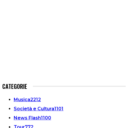
CATEGORIE
Musica
2212
Società e Cultura
1101
News Flash
1100
Tour
772