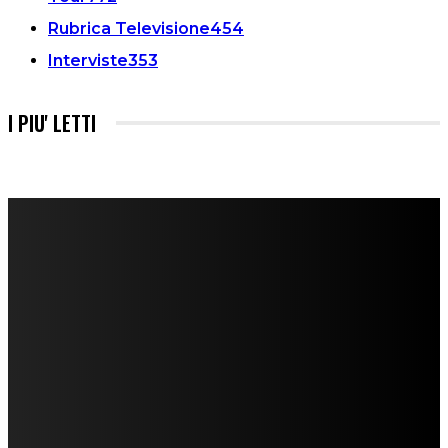
Rubrica Televisione
454
Interviste
353
I PIU' LETTI
FareMusic nato da una idea di Alberto Salerno
Direttore: Mela Giannini
Capo Redattore: Adrien Viglierchio
Ufficio Stampa: Jessica Cavestro
I nostri collaboratori
Mariangela Agrusti
Paola Maria Farina
Francesco Penta
Andrea Amendolagine
Alessandro Filindeu
Luisella Pescatori
Sonja Annibaldi
Marco Fioravanti
Claudio Ramponi
Leandro Barsotti
Serena Iannicelli
Corrado Salemi
Mariano Brustio
Silvia Iovine
Alberto Salerno