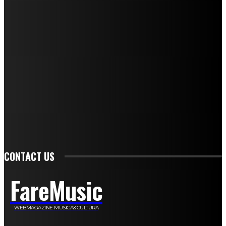
Mariangela Agrusti
Paola Maria Farina
Francesco Penta
Andrea Amendolagine
Alessandro Filindeu
Luisella Pescatori
Sonja Annibaldi
Marco Fioravanti
Claudio Ramponi
Leandro Barsotti
Serena Iannicelli
Corrado Salemi
Mariano Brustio
Silvia Iovine
Alberto Salerno
Michele Caccamo
Costantina Limosani
Giuseppe Santoro
Simone Cescon
Katia Losito
Marco Stanzani
Daniela Collu
Mara Maionchi
Ugo Stomeo
Anna Cudazzo
Roberto Manfredi
Micaela Tempesta
Stefano De Maco
Valentina Mazara
Annamaria Tortora
Francesca De Luisi
Michele Monina
Laura Valente
Carlotta Devita
Antonino Muscaglione
Brunella Vedani
Franca Dini
Elena Nesti
Veronica Ventavoli
Athos Enrile
Angela Paonessa
Karin Voch
Elisa Enrile
Paola Pellai
Alessandra Zacco
Luca Viviani
CONTACT US
FareMusic
WEBMAGAZINE MUSICA&CULTURA
Customized by
JesSoftware di Jessica Cavestro