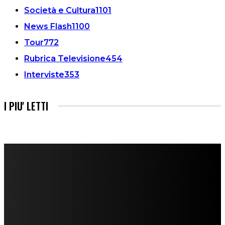
Società e Cultura
1101
News Flash
1100
Tour
772
Rubrica Televisione
454
Interviste
353
I PIU' LETTI
FareMusic nato da una idea di Alberto Salerno
Direttore: Mela Giannini
Capo Redattore: Adrien Viglierchio
Ufficio Stampa: Jessica Cavestro
I nostri collaboratori