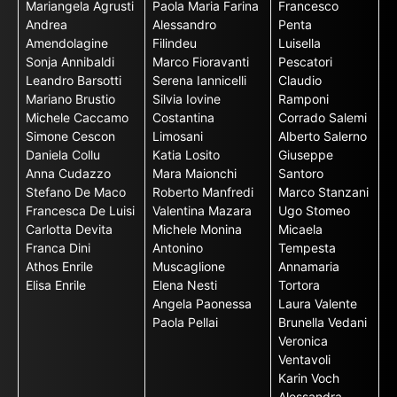
Mariangela Agrusti
Paola Maria Farina
Francesco
Andrea
Alessandro
Penta
Amendolagine
Filindeu
Luisella
Sonja Annibaldi
Marco Fioravanti
Pescatori
Leandro Barsotti
Serena Iannicelli
Claudio
Mariano Brustio
Silvia Iovine
Ramponi
Michele Caccamo
Costantina
Corrado Salemi
Simone Cescon
Limosani
Alberto Salerno
Daniela Collu
Katia Losito
Giuseppe
Anna Cudazzo
Mara Maionchi
Santoro
Stefano De Maco
Roberto Manfredi
Marco Stanzani
Francesca De Luisi
Valentina Mazara
Ugo Stomeo
Carlotta Devita
Michele Monina
Micaela
Franca Dini
Antonino
Tempesta
Athos Enrile
Muscaglione
Annamaria
Elisa Enrile
Elena Nesti
Tortora
Angela Paonessa
Laura Valente
Paola Pellai
Brunella Vedani
Veronica
Ventavoli
Karin Voch
Alessandra