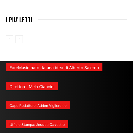
I PIU' LETTI
FareMusic nato da una idea di Alberto Salerno
Direttore: Mela Giannini
Capo Redattore: Adrien Viglierchio
Ufficio Stampa: Jessica Cavestro