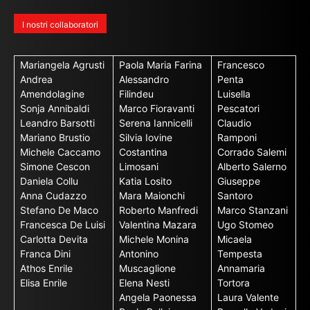
I nostri collaboratori
Mariangela Agrusti
Paola Maria Farina
Francesco
Andrea
Alessandro
Penta
Amendolagine
Filindeu
Luisella
Sonja Annibaldi
Marco Fioravanti
Pescatori
Leandro Barsotti
Serena Iannicelli
Claudio
Mariano Brustio
Silvia Iovine
Ramponi
Michele Caccamo
Costantina
Corrado Salemi
Simone Cescon
Limosani
Alberto Salerno
Daniela Collu
Katia Losito
Giuseppe
Anna Cudazzo
Mara Maionchi
Santoro
Stefano De Maco
Roberto Manfredi
Marco Stanzani
Francesca De Luisi
Valentina Mazara
Ugo Stomeo
Carlotta Devita
Michele Monina
Micaela
Franca Dini
Antonino
Tempesta
Athos Enrile
Muscaglione
Annamaria
Elisa Enrile
Elena Nesti
Tortora
Angela Paonessa
Laura Valente