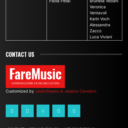
Paola Pellai
Brunella Vedani
Veronica
Ventavoli
Karin Voch
Alessandra
Zacco
Luca Viviani
CONTACT US
FareMusic
WEBMAGAZINE MUSICA&CULTURA
Customized by
JesSoftware di Jessica Cavestro