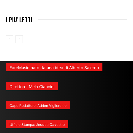
I PIU' LETTI
FareMusic nato da una idea di Alberto Salerno
Direttore: Mela Giannini
Capo Redattore: Adrien Viglierchio
Ufficio Stampa: Jessica Cavestro