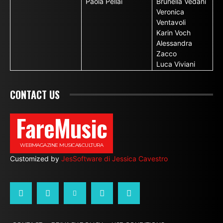
Paola Pellai
Brunella Vedani
Veronica
Ventavoli
Karin Voch
Alessandra
Zacco
Luca Viviani
CONTACT US
FareMusic
WEBMAGAZINE MUSICA&CULTURA
Customized by
JesSoftware di Jessica Cavestro