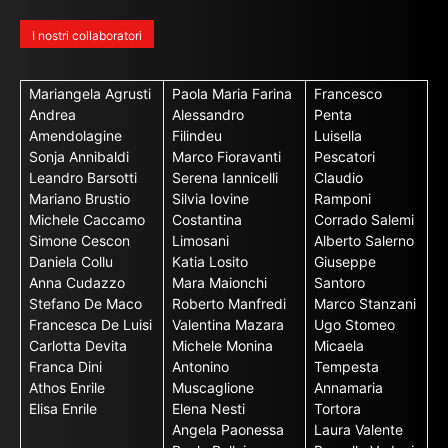
I nostri collaboratori
Mariangela Agrusti
Paola Maria Farina
Francesco
Andrea
Alessandro
Penta
Amendolagine
Filindeu
Luisella
Sonja Annibaldi
Marco Fioravanti
Pescatori
Leandro Barsotti
Serena Iannicelli
Claudio
Mariano Brustio
Silvia Iovine
Ramponi
Michele Caccamo
Costantina
Corrado Salemi
Simone Cescon
Limosani
Alberto Salerno
Daniela Collu
Katia Losito
Giuseppe
Anna Cudazzo
Mara Maionchi
Santoro
Stefano De Maco
Roberto Manfredi
Marco Stanzani
Francesca De Luisi
Valentina Mazara
Ugo Stomeo
Carlotta Devita
Michele Monina
Micaela
Franca Dini
Antonino
Tempesta
Athos Enrile
Muscaglione
Annamaria
Elisa Enrile
Elena Nesti
Tortora
Angela Paonessa
Laura Valente