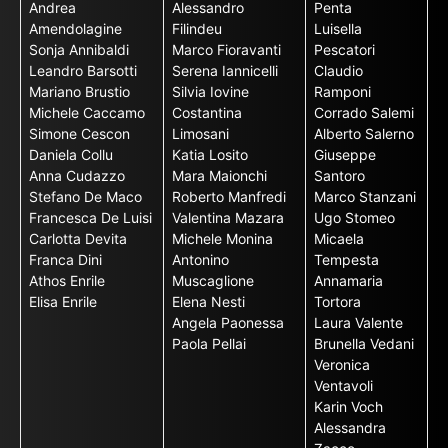
Andrea
Alessandro
Penta
Amendolagine
Filindeu
Luisella
Sonja Annibaldi
Marco Fioravanti
Pescatori
Leandro Barsotti
Serena Iannicelli
Claudio
Mariano Brustio
Silvia Iovine
Ramponi
Michele Caccamo
Costantina
Corrado Salemi
Simone Cescon
Limosani
Alberto Salerno
Daniela Collu
Katia Losito
Giuseppe
Anna Cudazzo
Mara Maionchi
Santoro
Stefano De Maco
Roberto Manfredi
Marco Stanzani
Francesca De Luisi
Valentina Mazara
Ugo Stomeo
Carlotta Devita
Michele Monina
Micaela
Franca Dini
Antonino
Tempesta
Athos Enrile
Muscaglione
Annamaria
Elisa Enrile
Elena Nesti
Tortora
Angela Paonessa
Laura Valente
Paola Pellai
Brunella Vedani
Veronica
Ventavoli
Karin Voch
Alessandra