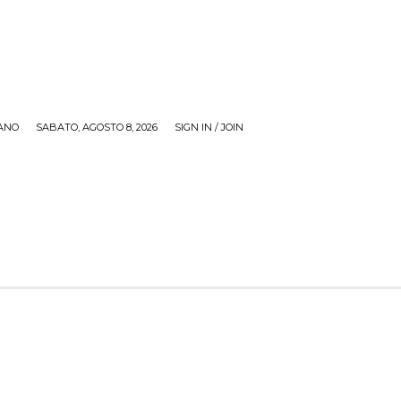
ANO
SABATO, AGOSTO 8, 2026
SIGN IN / JOIN
RECENSIONI
ZONA GIOVANI
TOUR
SOCI