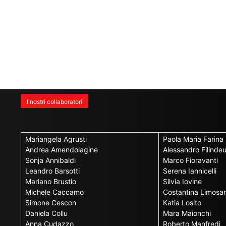
I nostri collaboratori
Mariangela Agrusti
Paola Maria Farina
Andrea Amendolagine
Alessandro Filinde
Sonja Annibaldi
Marco Fioravanti
Leandro Barsotti
Serena Iannicelli
Mariano Brustio
Silvia Iovine
Michele Caccamo
Costantina Limosan
Simone Cescon
Katia Losito
Daniela Collu
Mara Maionchi
Anna Cudazzo
Roberto Manfredi