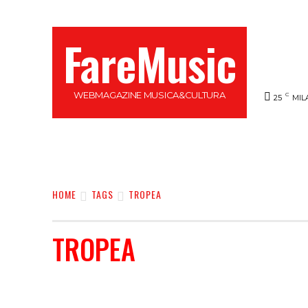
FareMusic
WEBMAGAZINE MUSICA&CULTURA
C
25
MIL
SANREMO 2025
MUSICA
NEWS FLASH
HOME
TAGS
TROPEA
TROPEA