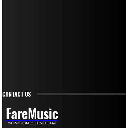
I nostri collaboratori
Mariangela Agrusti
Paola Maria Farina
Francesco Penta
Andrea Amendolagine
Alessandro Filindeu
Luisella Pescatori
Sonja Annibaldi
Marco Fioravanti
Claudio Ramponi
Leandro Barsotti
Serena Iannicelli
Corrado Salemi
Mariano Brustio
Silvia Iovine
Alberto Salerno
Michele Caccamo
Costantina Limosani
Giuseppe Santoro
Simone Cescon
Katia Losito
Marco Stanzani
Daniela Collu
Mara Maionchi
Ugo Stomeo
Anna Cudazzo
Roberto Manfredi
Micaela Tempesta
Stefano De Maco
Valentina Mazara
Annamaria Tortora
Francesca De Luisi
Michele Monina
Laura Valente
Carlotta Devita
Antonino Muscaglione
Brunella Vedani
Franca Dini
Elena Nesti
Veronica Ventavoli
Athos Enrile
Angela Paonessa
Karin Voch
Elisa Enrile
Paola Pellai
Alessandra Zacco
Luca Viviani
CONTACT US
FareMusic
WEBMAGAZINE MUSICA&CULTURA