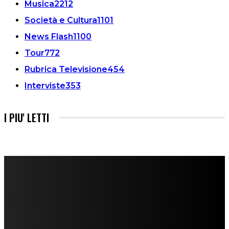
Musica
2212
Società e Cultura
1101
News Flash
1100
Tour
772
Rubrica Televisione
454
Interviste
353
I PIU' LETTI
FareMusic nato da una idea di Alberto Salerno
Direttore: Mela Giannini
Capo Redattore: Adrien Viglierchio
Ufficio Stampa: Jessica Cavestro