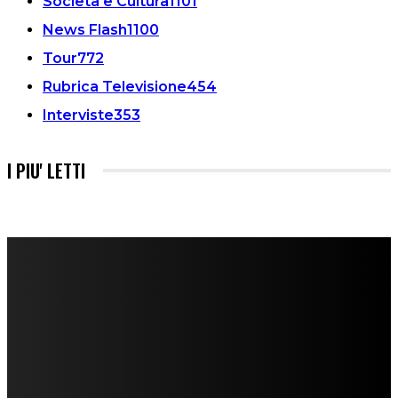
Società e Cultura
1101
News Flash
1100
Tour
772
Rubrica Televisione
454
Interviste
353
I PIU' LETTI
FareMusic nato da una idea di Alberto Salerno
Direttore: Mela Giannini
Capo Redattore: Adrien Viglierchio
Ufficio Stampa: Jessica Cavestro
I nostri collaboratori
Mariangela Agrusti
Paola Maria Farina
Francesco Penta