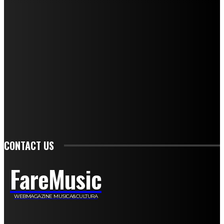
Andrea Amendolagine
Alessandro Filindeu
Luisella Pescatori
Sonja Annibaldi
Marco Fioravanti
Claudio Ramponi
Leandro Barsotti
Serena Iannicelli
Corrado Salemi
Mariano Brustio
Silvia Iovine
Alberto Salerno
Michele Caccamo
Costantina Limosani
Giuseppe Santoro
Simone Cescon
Katia Losito
Marco Stanzani
Daniela Collu
Mara Maionchi
Ugo Stomeo
Anna Cudazzo
Roberto Manfredi
Micaela Tempesta
Stefano De Maco
Valentina Mazara
Annamaria Tortora
Francesca De Luisi
Michele Monina
Laura Valente
Carlotta Devita
Antonino Muscaglione
Brunella Vedani
Franca Dini
Elena Nesti
Veronica Ventavoli
Athos Enrile
Angela Paonessa
Karin Voch
Elisa Enrile
Paola Pellai
Alessandra Zacco
Luca Viviani
CONTACT US
FareMusic
WEBMAGAZINE MUSICA&CULTURA
Customized by
JesSoftware di Jessica Cavestro