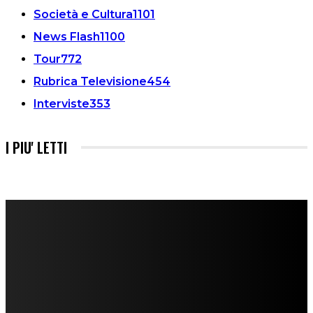
Società e Cultura
1101
News Flash
1100
Tour
772
Rubrica Televisione
454
Interviste
353
I PIU' LETTI
FareMusic nato da una idea di Alberto Salerno
Direttore: Mela Giannini
Capo Redattore: Adrien Viglierchio
Ufficio Stampa: Jessica Cavestro
I nostri collaboratori