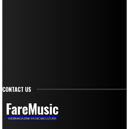
Mariangela Agrusti
Paola Maria Farina
Francesco Penta
Andrea Amendolagine
Alessandro Filindeu
Luisella Pescatori
Sonja Annibaldi
Marco Fioravanti
Claudio Ramponi
Leandro Barsotti
Serena Iannicelli
Corrado Salemi
Mariano Brustio
Silvia Iovine
Alberto Salerno
Michele Caccamo
Costantina Limosani
Giuseppe Santoro
Simone Cescon
Katia Losito
Marco Stanzani
Daniela Collu
Mara Maionchi
Ugo Stomeo
Anna Cudazzo
Roberto Manfredi
Micaela Tempesta
Stefano De Maco
Valentina Mazara
Annamaria Tortora
Francesca De Luisi
Michele Monina
Laura Valente
Carlotta Devita
Antonino Muscaglione
Brunella Vedani
Franca Dini
Elena Nesti
Veronica Ventavoli
Athos Enrile
Angela Paonessa
Karin Voch
Elisa Enrile
Paola Pellai
Alessandra Zacco
Luca Viviani
CONTACT US
FareMusic
WEBMAGAZINE MUSICA&CULTURA
Customized by
JesSoftware di Jessica Cavestro