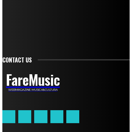
Simone Cescon
Katia Losito
Marco Stanzani
Daniela Collu
Mara Maionchi
Ugo Stomeo
Anna Cudazzo
Roberto Manfredi
Micaela Tempesta
Stefano De Maco
Valentina Mazara
Annamaria Tortora
Francesca De Luisi
Michele Monina
Laura Valente
Carlotta Devita
Antonino Muscaglione
Brunella Vedani
Franca Dini
Elena Nesti
Veronica Ventavoli
Athos Enrile
Angela Paonessa
Karin Voch
Elisa Enrile
Paola Pellai
Alessandra Zacco
Luca Viviani
CONTACT US
FareMusic
WEBMAGAZINE MUSICA&CULTURA
Customized by
JesSoftware di Jessica Cavestro