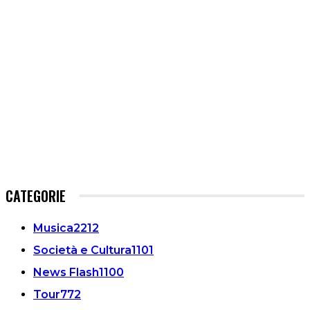
CATEGORIE
Musica
2212
Società e Cultura
1101
News Flash
1100
Tour
772