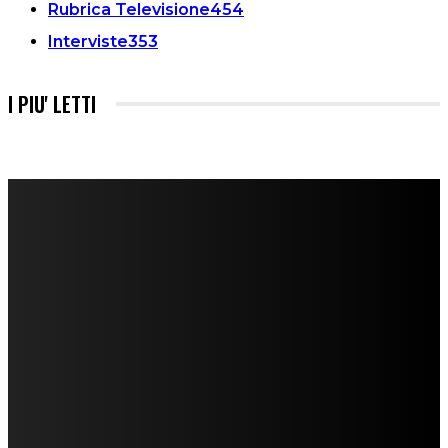
Rubrica Televisione
454
Interviste
353
I PIU' LETTI
FareMusic nato da una idea di Alberto Salerno
Direttore: Mela Giannini
Capo Redattore: Adrien Viglierchio
Ufficio Stampa: Jessica Cavestro
I nostri collaboratori
Mariangela Agrusti
Paola Maria Farina
Francesco Penta
Andrea Amendolagine
Alessandro Filindeu
Luisella Pescatori
Sonja Annibaldi
Marco Fioravanti
Claudio Ramponi
Leandro Barsotti
Serena Iannicelli
Corrado Salemi
Mariano Brustio
Silvia Iovine
Alberto Salerno
Michele Caccamo
Costantina Limosani
Giuseppe Santoro