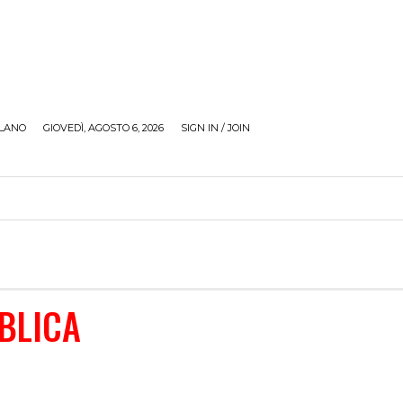
LANO
GIOVEDÌ, AGOSTO 6, 2026
SIGN IN / JOIN
RECENSIONI
ZONA GIOVANI
TOUR
SOCI
BLICA