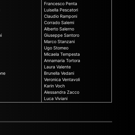
Francesco Penta
u
Luisella Pescatori
Claudio Ramponi
Corrado Salemi
Alberto Salerno
i
Giuseppe Santoro
Marco Stanzani
Ugo Stomeo
Micaela Tempesta
Annamaria Tortora
Laura Valente
one
Brunella Vedani
Veronica Ventavoli
Karin Voch
Alessandra Zacco
Luca Viviani