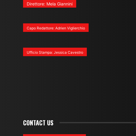
Direttore: Mela Giannini
Capo Redattore: Adrien Viglierchio
Ufficio Stampa: Jessica Cavestro
CONTACT US