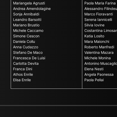
Mariangela Agrusti
Paola Maria Farina
Andrea Amendolagine
Alessandro Filinde
Sonja Annibaldi
Marco Fioravanti
Leandro Barsotti
Serena Iannicelli
Mariano Brustio
Silvia Iovine
Michele Caccamo
Costantina Limosan
Simone Cescon
Katia Losito
Daniela Collu
Mara Maionchi
Anna Cudazzo
Roberto Manfredi
Stefano De Maco
Valentina Mazara
Francesca De Luisi
Michele Monina
Carlotta Devita
Antonino Muscagli
Franca Dini
Elena Nesti
Athos Enrile
Angela Paonessa
Elisa Enrile
Paola Pellai