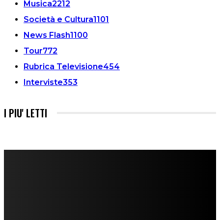
Musica
2212
Società e Cultura
1101
News Flash
1100
Tour
772
Rubrica Televisione
454
Interviste
353
I PIU' LETTI
FareMusic nato da una idea di Alberto Salerno
Direttore: Mela Giannini
Capo Redattore: Adrien Viglierchio
Ufficio Stampa: Jessica Cavestro