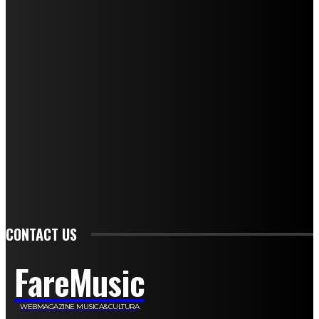
I nostri collaboratori
Mariangela Agrusti
Paola Maria Farina
Francesco Penta
Andrea Amendolagine
Alessandro Filindeu
Luisella Pescatori
Sonja Annibaldi
Marco Fioravanti
Claudio Ramponi
Leandro Barsotti
Serena Iannicelli
Corrado Salemi
Mariano Brustio
Silvia Iovine
Alberto Salerno
Michele Caccamo
Costantina Limosani
Giuseppe Santoro
Simone Cescon
Katia Losito
Marco Stanzani
Daniela Collu
Mara Maionchi
Ugo Stomeo
Anna Cudazzo
Roberto Manfredi
Micaela Tempesta
Stefano De Maco
Valentina Mazara
Annamaria Tortora
Francesca De Luisi
Michele Monina
Laura Valente
Carlotta Devita
Antonino Muscaglione
Brunella Vedani
Franca Dini
Elena Nesti
Veronica Ventavoli
Athos Enrile
Angela Paonessa
Karin Voch
Elisa Enrile
Paola Pellai
Alessandra Zacco
Luca Viviani
CONTACT US
FareMusic
WEBMAGAZINE MUSICA&CULTURA