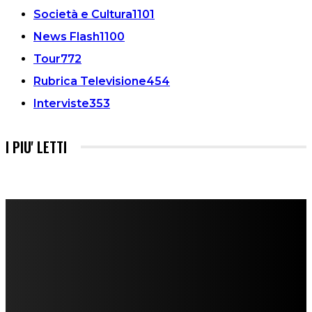
Società e Cultura
1101
News Flash
1100
Tour
772
Rubrica Televisione
454
Interviste
353
I PIU' LETTI
FareMusic nato da una idea di Alberto Salerno
Direttore: Mela Giannini
Capo Redattore: Adrien Viglierchio
Ufficio Stampa: Jessica Cavestro
I nostri collaboratori