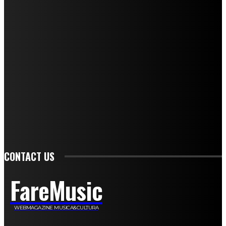
Mariangela Agrusti
Paola Maria Farina
Francesco Penta
Andrea Amendolagine
Alessandro Filindeu
Luisella Pescatori
Sonja Annibaldi
Marco Fioravanti
Claudio Ramponi
Leandro Barsotti
Serena Iannicelli
Corrado Salemi
Mariano Brustio
Silvia Iovine
Alberto Salerno
Michele Caccamo
Costantina Limosani
Giuseppe Santoro
Simone Cescon
Katia Losito
Marco Stanzani
Daniela Collu
Mara Maionchi
Ugo Stomeo
Anna Cudazzo
Roberto Manfredi
Micaela Tempesta
Stefano De Maco
Valentina Mazara
Annamaria Tortora
Francesca De Luisi
Michele Monina
Laura Valente
Carlotta Devita
Antonino Muscaglione
Brunella Vedani
Franca Dini
Elena Nesti
Veronica Ventavoli
Athos Enrile
Angela Paonessa
Karin Voch
Elisa Enrile
Paola Pellai
Alessandra Zacco
Luca Viviani
CONTACT US
FareMusic
WEBMAGAZINE MUSICA&CULTURA
Customized by
JesSoftware di Jessica Cavestro