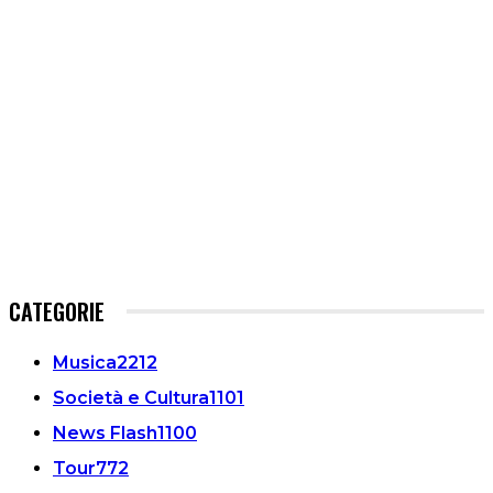
CATEGORIE
Musica
2212
Società e Cultura
1101
News Flash
1100
Tour
772