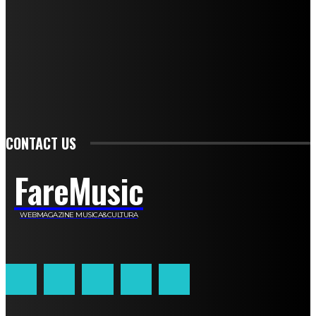
Simone Cescon
Katia Losito
Marco Stanzani
Daniela Collu
Mara Maionchi
Ugo Stomeo
Anna Cudazzo
Roberto Manfredi
Micaela Tempesta
Stefano De Maco
Valentina Mazara
Annamaria Tortora
Francesca De Luisi
Michele Monina
Laura Valente
Carlotta Devita
Antonino Muscaglione
Brunella Vedani
Franca Dini
Elena Nesti
Veronica Ventavoli
Athos Enrile
Angela Paonessa
Karin Voch
Elisa Enrile
Paola Pellai
Alessandra Zacco
Luca Viviani
CONTACT US
FareMusic
WEBMAGAZINE MUSICA&CULTURA
Customized by
JesSoftware di Jessica Cavestro