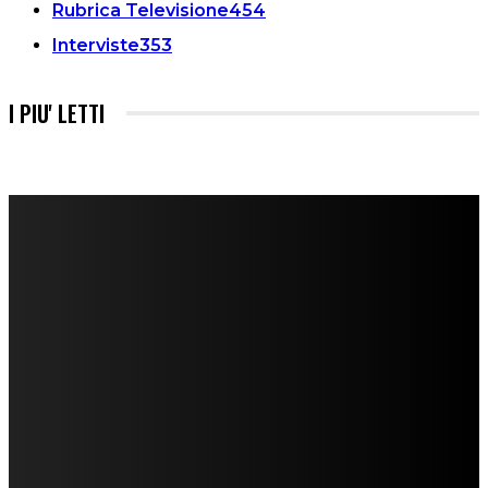
Rubrica Televisione
454
Interviste
353
I PIU' LETTI
FareMusic nato da una idea di Alberto Salerno
Direttore: Mela Giannini
Capo Redattore: Adrien Viglierchio
Ufficio Stampa: Jessica Cavestro
I nostri collaboratori
Mariangela Agrusti
Paola Maria Farina
Francesco Penta
Andrea Amendolagine
Alessandro Filindeu
Luisella Pescatori
Sonja Annibaldi
Marco Fioravanti
Claudio Ramponi
Leandro Barsotti
Serena Iannicelli
Corrado Salemi
Mariano Brustio
Silvia Iovine
Alberto Salerno
Michele Caccamo
Costantina Limosani
Giuseppe Santoro