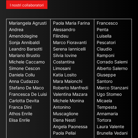
I nostri collaboratori
Mariangela Agrusti
Paola Maria Farina
Francesco
Andrea
Alessandro
Penta
Amendolagine
Filindeu
Luisella
Sonja Annibaldi
Marco Fioravanti
Pescatori
Leandro Barsotti
Serena Iannicelli
Claudio
Mariano Brustio
Silvia Iovine
Ramponi
Michele Caccamo
Costantina
Corrado Salemi
Simone Cescon
Limosani
Alberto Salerno
Daniela Collu
Katia Losito
Giuseppe
Anna Cudazzo
Mara Maionchi
Santoro
Stefano De Maco
Roberto Manfredi
Marco Stanzani
Francesca De Luisi
Valentina Mazara
Ugo Stomeo
Carlotta Devita
Michele Monina
Micaela
Franca Dini
Antonino
Tempesta
Athos Enrile
Muscaglione
Annamaria
Elisa Enrile
Elena Nesti
Tortora
Angela Paonessa
Laura Valente
Paola Pellai
Brunella Vedani