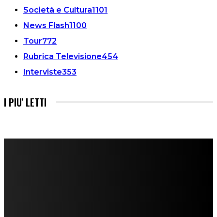
Società e Cultura
1101
News Flash
1100
Tour
772
Rubrica Televisione
454
Interviste
353
I PIU' LETTI
FareMusic nato da una idea di Alberto Salerno
Direttore: Mela Giannini
Capo Redattore: Adrien Viglierchio
Ufficio Stampa: Jessica Cavestro
I nostri collaboratori