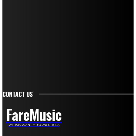
Mariangela Agrusti
Paola Maria Farina
Francesco Penta
Andrea Amendolagine
Alessandro Filindeu
Luisella Pescatori
Sonja Annibaldi
Marco Fioravanti
Claudio Ramponi
Leandro Barsotti
Serena Iannicelli
Corrado Salemi
Mariano Brustio
Silvia Iovine
Alberto Salerno
Michele Caccamo
Costantina Limosani
Giuseppe Santoro
Simone Cescon
Katia Losito
Marco Stanzani
Daniela Collu
Mara Maionchi
Ugo Stomeo
Anna Cudazzo
Roberto Manfredi
Micaela Tempesta
Stefano De Maco
Valentina Mazara
Annamaria Tortora
Francesca De Luisi
Michele Monina
Laura Valente
Carlotta Devita
Antonino Muscaglione
Brunella Vedani
Franca Dini
Elena Nesti
Veronica Ventavoli
Athos Enrile
Angela Paonessa
Karin Voch
Elisa Enrile
Paola Pellai
Alessandra Zacco
Luca Viviani
CONTACT US
FareMusic
WEBMAGAZINE MUSICA&CULTURA
Customized by
JesSoftware di Jessica Cavestro