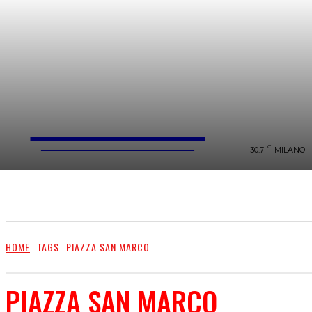
FareMusic
WEBMAGAZINE MUSICA&CULTURA
C
30.7
MILANO
SANREMO 2025
MUSICA
NEWS FLASH
HOME
TAGS
PIAZZA SAN MARCO
PIAZZA SAN MARCO