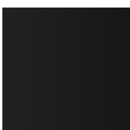
FareMusic nato da una idea di Alberto Salerno
Direttore: Mela Giannini
Capo Redattore: Adrien Viglierchio
Ufficio Stampa: Jessica Cavestro
I nostri collaboratori
Mariangela Agrusti
Paola Maria Farina
Francesco Penta
Andrea Amendolagine
Alessandro Filindeu
Luisella Pescatori
Sonja Annibaldi
Marco Fioravanti
Claudio Ramponi
Leandro Barsotti
Serena Iannicelli
Corrado Salemi
Mariano Brustio
Silvia Iovine
Alberto Salerno
Michele Caccamo
Costantina Limosani
Giuseppe Santoro
Simone Cescon
Katia Losito
Marco Stanzani
Daniela Collu
Mara Maionchi
Ugo Stomeo
Anna Cudazzo
Roberto Manfredi
Micaela Tempesta
Stefano De Maco
Valentina Mazara
Annamaria Tortora
Francesca De Luisi
Michele Monina
Laura Valente
Carlotta Devita
Antonino Muscaglione
Brunella Vedani