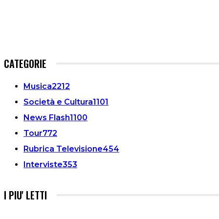
CATEGORIE
Musica
2212
Società e Cultura
1101
News Flash
1100
Tour
772
Rubrica Televisione
454
Interviste
353
I PIU' LETTI