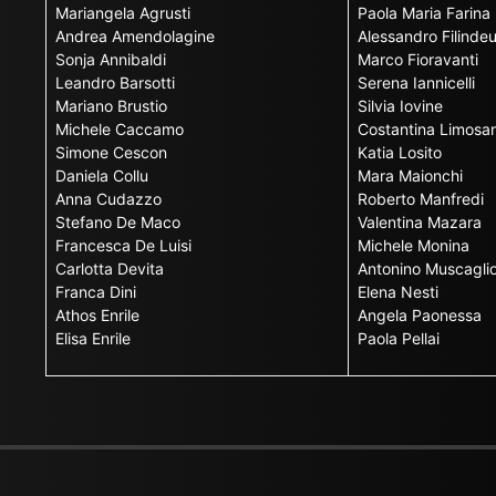
Mariangela Agrusti
Paola Maria Farina
Andrea Amendolagine
Alessandro Filinde
Sonja Annibaldi
Marco Fioravanti
Leandro Barsotti
Serena Iannicelli
Mariano Brustio
Silvia Iovine
Michele Caccamo
Costantina Limosan
Simone Cescon
Katia Losito
Daniela Collu
Mara Maionchi
Anna Cudazzo
Roberto Manfredi
Stefano De Maco
Valentina Mazara
Francesca De Luisi
Michele Monina
Carlotta Devita
Antonino Muscagli
Franca Dini
Elena Nesti
Athos Enrile
Angela Paonessa
Elisa Enrile
Paola Pellai