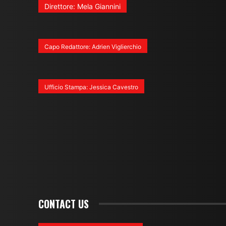
Direttore: Mela Giannini
Capo Redattore: Adrien Viglierchio
Ufficio Stampa: Jessica Cavestro
CONTACT US