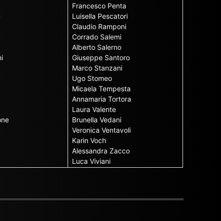
Francesco Penta
u
Luisella Pescatori
Claudio Ramponi
Corrado Salemi
Alberto Salerno
i
Giuseppe Santoro
Marco Stanzani
Ugo Stomeo
Micaela Tempesta
Annamaria Tortora
Laura Valente
one
Brunella Vedani
Veronica Ventavoli
Karin Voch
Alessandra Zacco
Luca Viviani