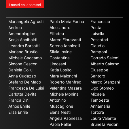
I nostri collaboratori
Mariangela Agrusti
Paola Maria Farina
Francesco
Andrea
Alessandro
Penta
Amendolagine
Filindeu
Luisella
Sonja Annibaldi
Marco Fioravanti
Pescatori
Leandro Barsotti
Serena Iannicelli
Claudio
Mariano Brustio
Silvia Iovine
Ramponi
Michele Caccamo
Costantina
Corrado Salemi
Simone Cescon
Limosani
Alberto Salerno
Daniela Collu
Katia Losito
Giuseppe
Anna Cudazzo
Mara Maionchi
Santoro
Stefano De Maco
Roberto Manfredi
Marco Stanzani
Francesca De Luisi
Valentina Mazara
Ugo Stomeo
Carlotta Devita
Michele Monina
Micaela
Franca Dini
Antonino
Tempesta
Athos Enrile
Muscaglione
Annamaria
Elisa Enrile
Elena Nesti
Tortora
Angela Paonessa
Laura Valente
Paola Pellai
Brunella Vedani