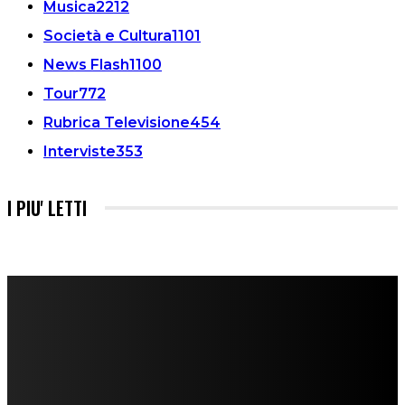
Musica
2212
Società e Cultura
1101
News Flash
1100
Tour
772
Rubrica Televisione
454
Interviste
353
I PIU' LETTI
FareMusic nato da una idea di Alberto Salerno
Direttore: Mela Giannini
Capo Redattore: Adrien Viglierchio
Ufficio Stampa: Jessica Cavestro