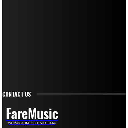
I nostri collaboratori
Mariangela Agrusti
Paola Maria Farina
Francesco Penta
Andrea Amendolagine
Alessandro Filindeu
Luisella Pescatori
Sonja Annibaldi
Marco Fioravanti
Claudio Ramponi
Leandro Barsotti
Serena Iannicelli
Corrado Salemi
Mariano Brustio
Silvia Iovine
Alberto Salerno
Michele Caccamo
Costantina Limosani
Giuseppe Santoro
Simone Cescon
Katia Losito
Marco Stanzani
Daniela Collu
Mara Maionchi
Ugo Stomeo
Anna Cudazzo
Roberto Manfredi
Micaela Tempesta
Stefano De Maco
Valentina Mazara
Annamaria Tortora
Francesca De Luisi
Michele Monina
Laura Valente
Carlotta Devita
Antonino Muscaglione
Brunella Vedani
Franca Dini
Elena Nesti
Veronica Ventavoli
Athos Enrile
Angela Paonessa
Karin Voch
Elisa Enrile
Paola Pellai
Alessandra Zacco
Luca Viviani
CONTACT US
FareMusic
WEBMAGAZINE MUSICA&CULTURA