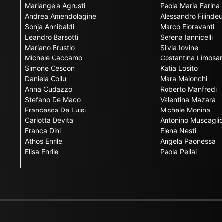
Mariangela Agrusti
Paola Maria Farina
Andrea Amendolagine
Alessandro Filinde
Sonja Annibaldi
Marco Fioravanti
Leandro Barsotti
Serena Iannicelli
Mariano Brustio
Silvia Iovine
Michele Caccamo
Costantina Limosan
Simone Cescon
Katia Losito
Daniela Collu
Mara Maionchi
Anna Cudazzo
Roberto Manfredi
Stefano De Maco
Valentina Mazara
Francesca De Luisi
Michele Monina
Carlotta Devita
Antonino Muscagli
Franca Dini
Elena Nesti
Athos Enrile
Angela Paonessa
Elisa Enrile
Paola Pellai