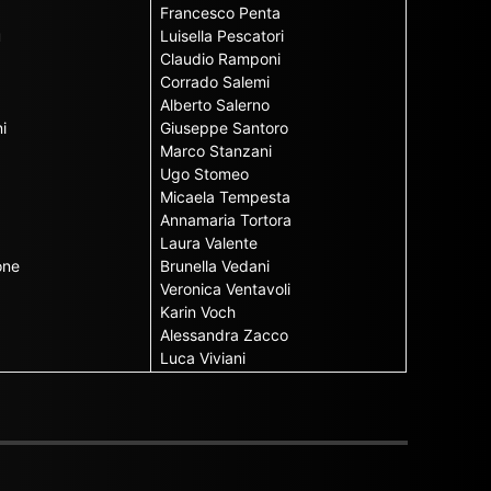
Francesco Penta
u
Luisella Pescatori
Claudio Ramponi
Corrado Salemi
Alberto Salerno
i
Giuseppe Santoro
Marco Stanzani
Ugo Stomeo
Micaela Tempesta
Annamaria Tortora
Laura Valente
one
Brunella Vedani
Veronica Ventavoli
Karin Voch
Alessandra Zacco
Luca Viviani