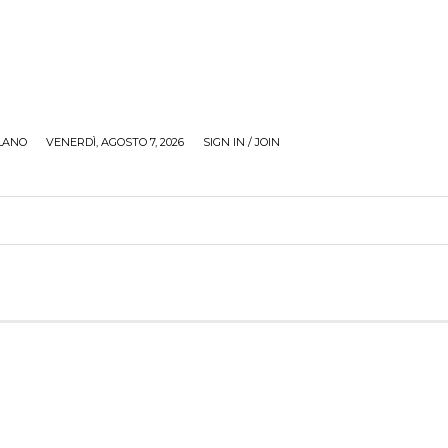
LANO
VENERDÌ, AGOSTO 7, 2026
SIGN IN / JOIN
RECENSIONI
ZONA GIOVANI
TOUR
SOCI