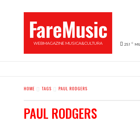
FareMusic
WEBMAGAZINE MUSICA&CULTURA
C
25.1
MI
SANREMO 2025
MUSICA
NEWS FLASH
HOME
TAGS
PAUL RODGERS
PAUL RODGERS