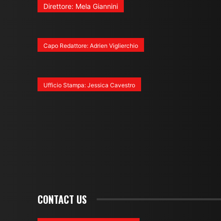
Direttore: Mela Giannini
Capo Redattore: Adrien Viglierchio
Ufficio Stampa: Jessica Cavestro
CONTACT US