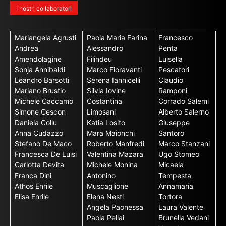
I nostri collaboratori
Mariangela Agrusti
Paola Maria Farina
Francesco
Andrea
Alessandro
Penta
Amendolagine
Filindeu
Luisella
Sonja Annibaldi
Marco Fioravanti
Pescatori
Leandro Barsotti
Serena Iannicelli
Claudio
Mariano Brustio
Silvia Iovine
Ramponi
Michele Caccamo
Costantina
Corrado Salemi
Simone Cescon
Limosani
Alberto Salerno
Daniela Collu
Katia Losito
Giuseppe
Anna Cudazzo
Mara Maionchi
Santoro
Stefano De Maco
Roberto Manfredi
Marco Stanzani
Francesca De Luisi
Valentina Mazara
Ugo Stomeo
Carlotta Devita
Michele Monina
Micaela
Franca Dini
Antonino
Tempesta
Athos Enrile
Muscaglione
Annamaria
Elisa Enrile
Elena Nesti
Tortora
Angela Paonessa
Laura Valente
Paola Pellai
Brunella Vedani