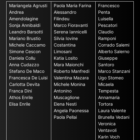
Mariangela Agrusti
Paola Maria Farina
Francesco
Andrea
Alessandro
Penta
Amendolagine
Filindeu
Luisella
Sonja Annibaldi
Marco Fioravanti
Pescatori
Leandro Barsotti
Serena Iannicelli
Claudio
Mariano Brustio
Silvia Iovine
Ramponi
Michele Caccamo
Costantina
Corrado Salemi
Simone Cescon
Limosani
Alberto Salerno
Daniela Collu
Katia Losito
Giuseppe
Anna Cudazzo
Mara Maionchi
Santoro
Stefano De Maco
Roberto Manfredi
Marco Stanzani
Francesca De Luisi
Valentina Mazara
Ugo Stomeo
Carlotta Devita
Michele Monina
Micaela
Franca Dini
Antonino
Tempesta
Athos Enrile
Muscaglione
Annamaria
Elisa Enrile
Elena Nesti
Tortora
Angela Paonessa
Laura Valente
Paola Pellai
Brunella Vedani
Veronica
Ventavoli
Karin Voch