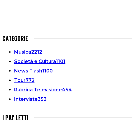
CATEGORIE
Musica
2212
Società e Cultura
1101
News Flash
1100
Tour
772
Rubrica Televisione
454
Interviste
353
I PIU' LETTI