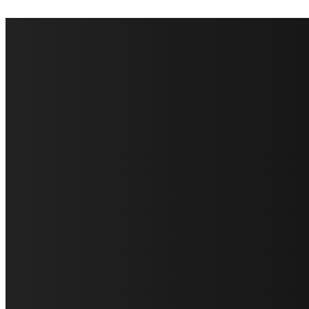
FareMusic nato da una idea di Alberto Salerno
Direttore: Mela Giannini
Capo Redattore: Adrien Viglierchio
Ufficio Stampa: Jessica Cavestro
I nostri collaboratori
Mariangela Agrusti
Paola Maria Farina
Francesco Penta
Andrea Amendolagine
Alessandro Filindeu
Luisella Pescatori
Sonja Annibaldi
Marco Fioravanti
Claudio Ramponi
Leandro Barsotti
Serena Iannicelli
Corrado Salemi
Mariano Brustio
Silvia Iovine
Alberto Salerno
Michele Caccamo
Costantina Limosani
Giuseppe Santoro
Simone Cescon
Katia Losito
Marco Stanzani
Daniela Collu
Mara Maionchi
Ugo Stomeo
Anna Cudazzo
Roberto Manfredi
Micaela Tempesta
Stefano De Maco
Valentina Mazara
Annamaria Tortora
Francesca De Luisi
Michele Monina
Laura Valente
Carlotta Devita
Antonino Muscaglione
Brunella Vedani