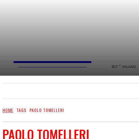
FareMusic
WEBMAGAZINE MUSICA&CULTURA
C
30.7
MILANO
SANREMO 2025
MUSICA
NEWS FLASH
HOME
TAGS
PAOLO TOMELLERI
PAOLO TOMELLERI