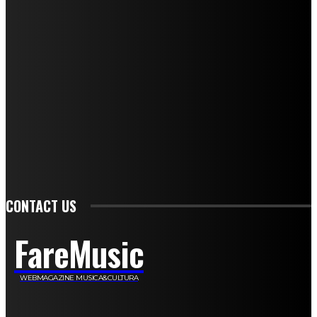
Andrea Amendolagine
Alessandro Filindeu
Luisella Pescatori
Sonja Annibaldi
Marco Fioravanti
Claudio Ramponi
Leandro Barsotti
Serena Iannicelli
Corrado Salemi
Mariano Brustio
Silvia Iovine
Alberto Salerno
Michele Caccamo
Costantina Limosani
Giuseppe Santoro
Simone Cescon
Katia Losito
Marco Stanzani
Daniela Collu
Mara Maionchi
Ugo Stomeo
Anna Cudazzo
Roberto Manfredi
Micaela Tempesta
Stefano De Maco
Valentina Mazara
Annamaria Tortora
Francesca De Luisi
Michele Monina
Laura Valente
Carlotta Devita
Antonino Muscaglione
Brunella Vedani
Franca Dini
Elena Nesti
Veronica Ventavoli
Athos Enrile
Angela Paonessa
Karin Voch
Elisa Enrile
Paola Pellai
Alessandra Zacco
Luca Viviani
CONTACT US
FareMusic
WEBMAGAZINE MUSICA&CULTURA
Customized by
JesSoftware di Jessica Cavestro