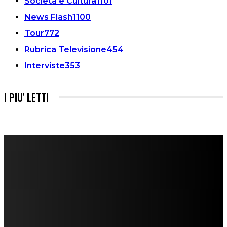
Società e Cultura
1101
News Flash
1100
Tour
772
Rubrica Televisione
454
Interviste
353
I PIU' LETTI
FareMusic nato da una idea di Alberto Salerno
Direttore: Mela Giannini
Capo Redattore: Adrien Viglierchio
Ufficio Stampa: Jessica Cavestro
I nostri collaboratori
Mariangela Agrusti
Paola Maria Farina
Francesco Penta