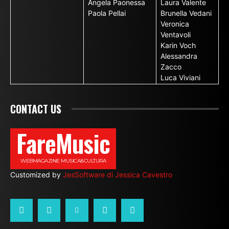
Angela Paonessa
Laura Valente
Paola Pellai
Brunella Vedani
Veronica
Ventavoli
Karin Voch
Alessandra
Zacco
Luca Viviani
CONTACT US
FareMusic
WEBMAGAZINE MUSICA&CULTURA
Customized by
JesSoftware di Jessica Cavestro