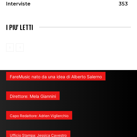
Interviste
353
I PIU' LETTI
FareMusic nato da una idea di Alberto Salerno
Direttore: Mela Giannini
Capo Redattore: Adrien Viglierchio
Ufficio Stampa: Jessica Cavestro