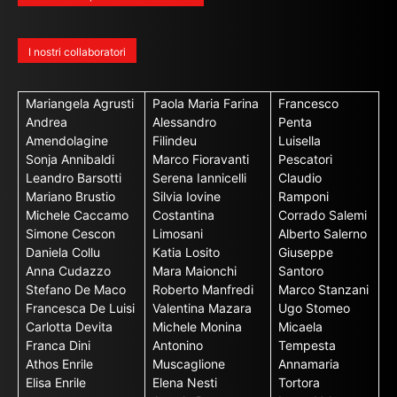
I nostri collaboratori
Mariangela Agrusti
Paola Maria Farina
Francesco
Andrea
Alessandro
Penta
Amendolagine
Filindeu
Luisella
Sonja Annibaldi
Marco Fioravanti
Pescatori
Leandro Barsotti
Serena Iannicelli
Claudio
Mariano Brustio
Silvia Iovine
Ramponi
Michele Caccamo
Costantina
Corrado Salemi
Simone Cescon
Limosani
Alberto Salerno
Daniela Collu
Katia Losito
Giuseppe
Anna Cudazzo
Mara Maionchi
Santoro
Stefano De Maco
Roberto Manfredi
Marco Stanzani
Francesca De Luisi
Valentina Mazara
Ugo Stomeo
Carlotta Devita
Michele Monina
Micaela
Franca Dini
Antonino
Tempesta
Athos Enrile
Muscaglione
Annamaria
Elisa Enrile
Elena Nesti
Tortora