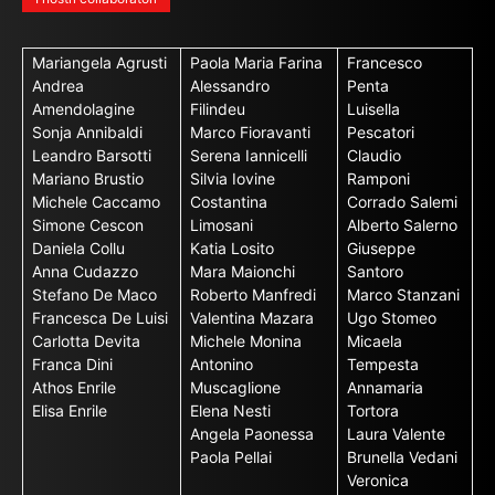
Mariangela Agrusti
Paola Maria Farina
Francesco
Andrea
Alessandro
Penta
Amendolagine
Filindeu
Luisella
Sonja Annibaldi
Marco Fioravanti
Pescatori
Leandro Barsotti
Serena Iannicelli
Claudio
Mariano Brustio
Silvia Iovine
Ramponi
Michele Caccamo
Costantina
Corrado Salemi
Simone Cescon
Limosani
Alberto Salerno
Daniela Collu
Katia Losito
Giuseppe
Anna Cudazzo
Mara Maionchi
Santoro
Stefano De Maco
Roberto Manfredi
Marco Stanzani
Francesca De Luisi
Valentina Mazara
Ugo Stomeo
Carlotta Devita
Michele Monina
Micaela
Franca Dini
Antonino
Tempesta
Athos Enrile
Muscaglione
Annamaria
Elisa Enrile
Elena Nesti
Tortora
Angela Paonessa
Laura Valente
Paola Pellai
Brunella Vedani
Veronica