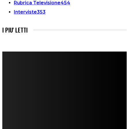
Rubrica Televisione
454
Interviste
353
I PIU' LETTI
FareMusic nato da una idea di Alberto Salerno
Direttore: Mela Giannini
Capo Redattore: Adrien Viglierchio
Ufficio Stampa: Jessica Cavestro
I nostri collaboratori
Mariangela Agrusti
Paola Maria Farina
Francesco Penta
Andrea Amendolagine
Alessandro Filindeu
Luisella Pescatori
Sonja Annibaldi
Marco Fioravanti
Claudio Ramponi
Leandro Barsotti
Serena Iannicelli
Corrado Salemi
Mariano Brustio
Silvia Iovine
Alberto Salerno
Michele Caccamo
Costantina Limosani
Giuseppe Santoro