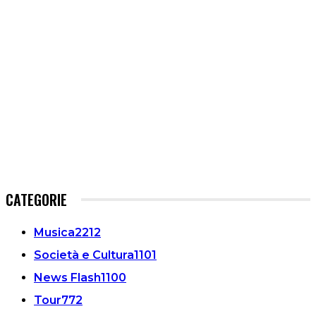
CATEGORIE
Musica
2212
Società e Cultura
1101
News Flash
1100
Tour
772