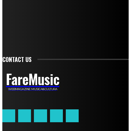
Simone Cescon
Katia Losito
Marco Stanzani
Daniela Collu
Mara Maionchi
Ugo Stomeo
Anna Cudazzo
Roberto Manfredi
Micaela Tempesta
Stefano De Maco
Valentina Mazara
Annamaria Tortora
Francesca De Luisi
Michele Monina
Laura Valente
Carlotta Devita
Antonino Muscaglione
Brunella Vedani
Franca Dini
Elena Nesti
Veronica Ventavoli
Athos Enrile
Angela Paonessa
Karin Voch
Elisa Enrile
Paola Pellai
Alessandra Zacco
Luca Viviani
CONTACT US
FareMusic
WEBMAGAZINE MUSICA&CULTURA
Customized by
JesSoftware di Jessica Cavestro