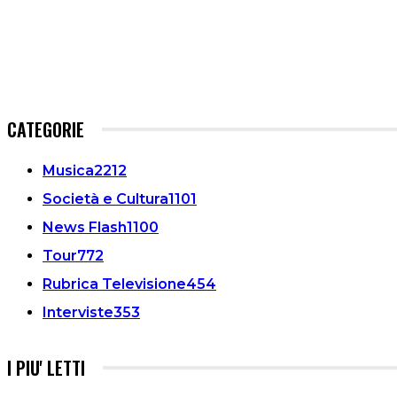
CATEGORIE
Musica
2212
Società e Cultura
1101
News Flash
1100
Tour
772
Rubrica Televisione
454
Interviste
353
I PIU' LETTI