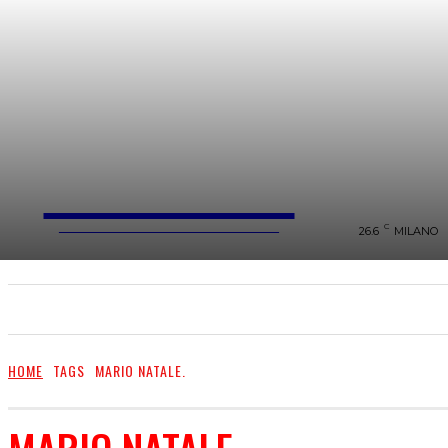
FareMusic
WEBMAGAZINE MUSICA&CULTURA
C
26.6
MILANO
SANREMO 2025
MUSICA
NEWS FLASH
HOME
TAGS
MARIO NATALE.