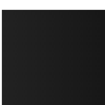
FareMusic nato da una idea di Alberto Salerno
Direttore: Mela Giannini
Capo Redattore: Adrien Viglierchio
Ufficio Stampa: Jessica Cavestro
I nostri collaboratori
Mariangela Agrusti
Paola Maria Farina
Francesco Penta
Andrea Amendolagine
Alessandro Filindeu
Luisella Pescatori
Sonja Annibaldi
Marco Fioravanti
Claudio Ramponi
Leandro Barsotti
Serena Iannicelli
Corrado Salemi
Mariano Brustio
Silvia Iovine
Alberto Salerno
Michele Caccamo
Costantina Limosani
Giuseppe Santoro
Simone Cescon
Katia Losito
Marco Stanzani
Daniela Collu
Mara Maionchi
Ugo Stomeo
Anna Cudazzo
Roberto Manfredi
Micaela Tempesta
Stefano De Maco
Valentina Mazara
Annamaria Tortora
Francesca De Luisi
Michele Monina
Laura Valente