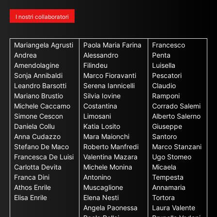
I nostri collaboratori
Mariangela Agrusti
Paola Maria Farina
Francesco
Andrea
Alessandro
Penta
Amendolagine
Filindeu
Luisella
Sonja Annibaldi
Marco Fioravanti
Pescatori
Leandro Barsotti
Serena Iannicelli
Claudio
Mariano Brustio
Silvia Iovine
Ramponi
Michele Caccamo
Costantina
Corrado Salemi
Simone Cescon
Limosani
Alberto Salerno
Daniela Collu
Katia Losito
Giuseppe
Anna Cudazzo
Mara Maionchi
Santoro
Stefano De Maco
Roberto Manfredi
Marco Stanzani
Francesca De Luisi
Valentina Mazara
Ugo Stomeo
Carlotta Devita
Michele Monina
Micaela
Franca Dini
Antonino
Tempesta
Athos Enrile
Muscaglione
Annamaria
Elisa Enrile
Elena Nesti
Tortora
Angela Paonessa
Laura Valente