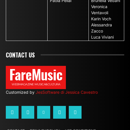
Paola Pellai
Brunella Vedani
Veronica
Ventavoli
Karin Voch
Alessandra
Zacco
Luca Viviani
CONTACT US
FareMusic
WEBMAGAZINE MUSICA&CULTURA
Customized by
JesSoftware di Jessica Cavestro