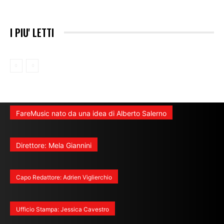
I PIU' LETTI
FareMusic nato da una idea di Alberto Salerno
Direttore: Mela Giannini
Capo Redattore: Adrien Viglierchio
Ufficio Stampa: Jessica Cavestro