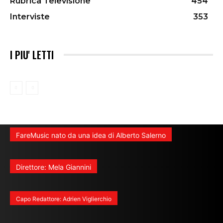
Rubrica Televisione
454
Interviste
353
I PIU' LETTI
FareMusic nato da una idea di Alberto Salerno
Direttore: Mela Giannini
Capo Redattore: Adrien Viglierchio