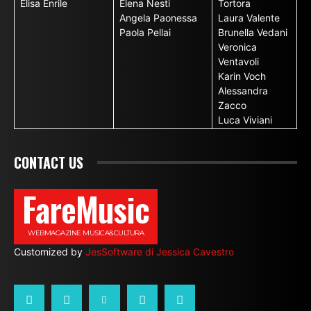
Elisa Enrile
Elena Nesti
Tortora
Angela Paonessa
Laura Valente
Paola Pellai
Brunella Vedani
Veronica
Ventavoli
Karin Voch
Alessandra
Zacco
Luca Viviani
CONTACT US
FareMusic
WEBMAGAZINE MUSICA&CULTURA
Customized by
JesSoftware di Jessica Cavestro