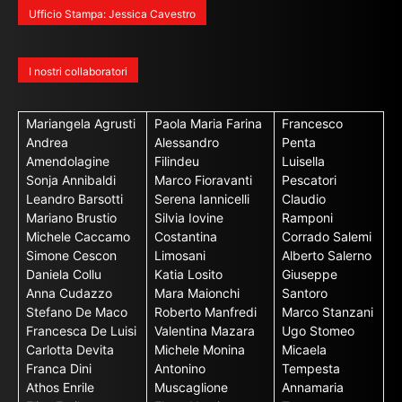
Ufficio Stampa: Jessica Cavestro
I nostri collaboratori
Mariangela Agrusti
Paola Maria Farina
Francesco
Andrea
Alessandro
Penta
Amendolagine
Filindeu
Luisella
Sonja Annibaldi
Marco Fioravanti
Pescatori
Leandro Barsotti
Serena Iannicelli
Claudio
Mariano Brustio
Silvia Iovine
Ramponi
Michele Caccamo
Costantina
Corrado Salemi
Simone Cescon
Limosani
Alberto Salerno
Daniela Collu
Katia Losito
Giuseppe
Anna Cudazzo
Mara Maionchi
Santoro
Stefano De Maco
Roberto Manfredi
Marco Stanzani
Francesca De Luisi
Valentina Mazara
Ugo Stomeo
Carlotta Devita
Michele Monina
Micaela
Franca Dini
Antonino
Tempesta
Athos Enrile
Muscaglione
Annamaria