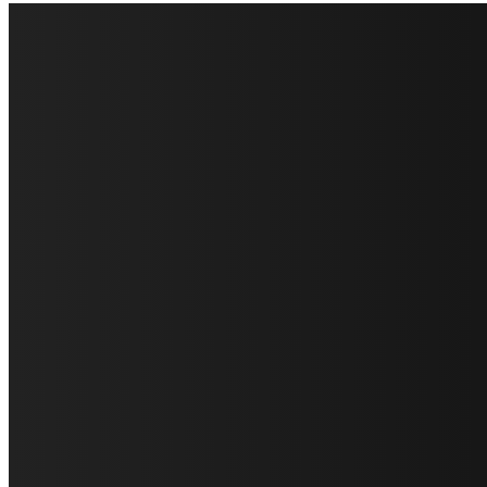
FareMusic nato da una idea di Alberto Salerno
Direttore: Mela Giannini
Capo Redattore: Adrien Viglierchio
Ufficio Stampa: Jessica Cavestro
I nostri collaboratori
Mariangela Agrusti
Paola Maria Farina
Francesco Penta
Andrea Amendolagine
Alessandro Filindeu
Luisella Pescatori
Sonja Annibaldi
Marco Fioravanti
Claudio Ramponi
Leandro Barsotti
Serena Iannicelli
Corrado Salemi
Mariano Brustio
Silvia Iovine
Alberto Salerno
Michele Caccamo
Costantina Limosani
Giuseppe Santoro
Simone Cescon
Katia Losito
Marco Stanzani
Daniela Collu
Mara Maionchi
Ugo Stomeo
Anna Cudazzo
Roberto Manfredi
Micaela Tempesta
Stefano De Maco
Valentina Mazara
Annamaria Tortora
Francesca De Luisi
Michele Monina
Laura Valente
Carlotta Devita
Antonino Muscaglione
Brunella Vedani
Franca Dini
Elena Nesti
Veronica Ventavoli