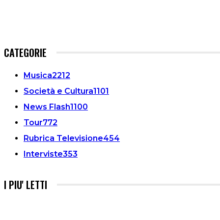
CATEGORIE
Musica
2212
Società e Cultura
1101
News Flash
1100
Tour
772
Rubrica Televisione
454
Interviste
353
I PIU' LETTI