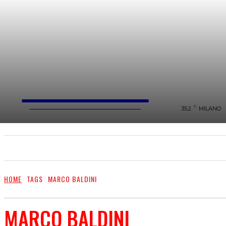
FareMusic
WEBMAGAZINE MUSICA&CULTURA
C
35.2
MILANO
SANREMO 2025
MUSICA
NEWS FLASH
HOME
TAGS
MARCO BALDINI
MARCO BALDINI